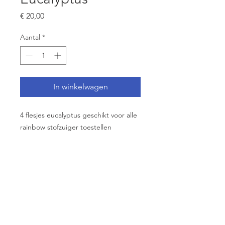
Prijs
€ 20,00
Aantal
*
In winkelwagen
4 flesjes eucalyptus geschikt voor alle
rainbow stofzuiger toestellen
©
2018-2026
Centrum15 BV
Authorized Rainbow Distributor Belgium
KBO
0688.997.334