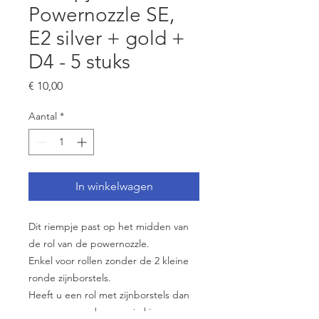
Powernozzle SE,
E2 silver + gold +
D4 - 5 stuks
Prijs
€ 10,00
Aantal
*
In winkelwagen
Dit riempje past op het midden van
de rol van de powernozzle.
Enkel voor rollen zonder de 2 kleine
ronde zijnborstels.
Heeft u een rol met zijnborstels dan
moe u een ander rempje kiezen.