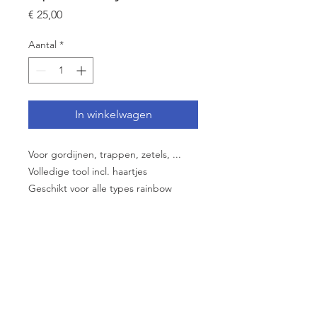
Prijs
€ 25,00
Aantal
*
In winkelwagen
Voor gordijnen, trappen, zetels, ...
Volledige tool incl. haartjes
Geschikt voor alle types rainbow
©
2018-2026
Centrum15 BV
Authorized Rainbow Distributor Belgium
KBO
0688.997.334